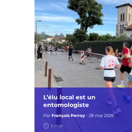
L’élu local est un
entomologiste
Par
François Perroy
- 28 mai 2026
9 min