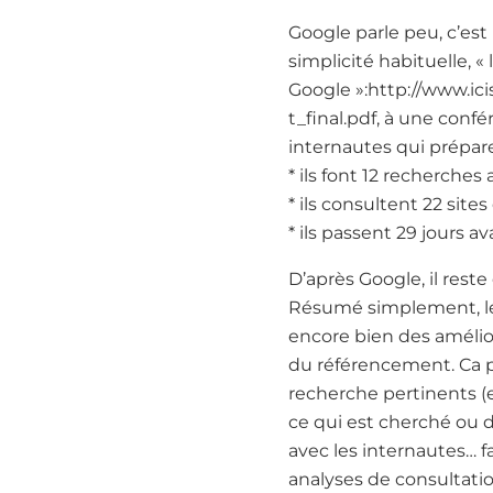
Google parle peu, c’est
simplicité habituelle,
Google »:http://www.i
t_final.pdf, à une conf
internautes qui prépar
* ils font 12 recherches
* ils consultent 22 site
* ils passent 29 jours 
D’après Google, il rest
Résumé simplement, le pa
encore bien des amélior
du référencement. Ca p
recherche pertinents (
ce qui est cherché ou 
avec les internautes… f
analyses de consultatio