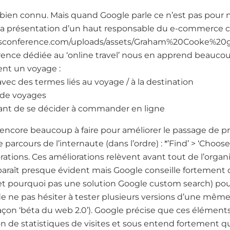
 bien connu. Mais quand Google parle ce n’est pas pour n
 « la présentation d’un haut responsable du e-commerce 
cisconference.com/uploads/assets/Graham%20Cooke%20g
érence dédiée au ‘online travel’ nous en apprend beaucou
ent un voyage :
 avec des termes liés au voyage / à la destination
s de voyages
avant de se décider à commander en ligne
e encore beaucoup à faire pour améliorer le passage de pr
rcours de l’internaute (dans l’ordre) : *’Find’ > ‘Choose’
ations. Ces améliorations relèvent avant tout de l’organi
araît presque évident mais Google conseille fortement 
et pourquoi pas une solution Google custom search) pou
de ne pas hésiter à tester plusieurs versions d’une mê
açon ‘béta du web 2.0’). Google précise que ces élément
n de statistiques de visites et sous entend fortement qu