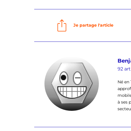
Je partage l'article
Benj
92 art
Né en 
approf
mobile
à ses 
secteu