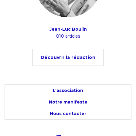
ion
Jean-Luc Boulin
Ludov
s
810 articles
4
Découvrir la rédaction
L’association
Notre manifeste
Nous contacter