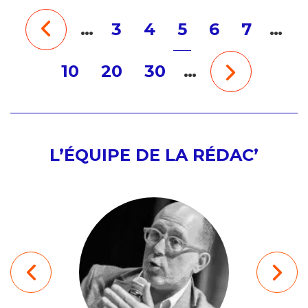
…
3
4
5
6
7
…
10
20
30
…
L’ÉQUIPE DE LA RÉDAC’