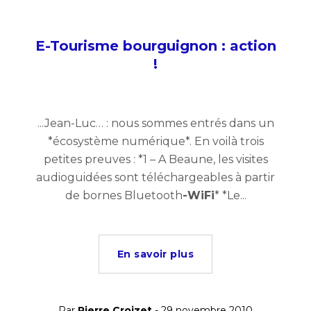
E-Tourisme bourguignon : action
!
...Jean-Luc… : nous sommes entrés dans un
*écosystème numérique*. En voilà trois
petites preuves : *1 – A Beaune, les visites
audioguidées sont téléchargeables à partir
de bornes Bluetooth
-WiFi
* *Le...
En savoir plus
Par
Pierre Croizet
- 29 novembre 2010