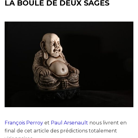
LA BOULE DE DEUX SAGES
François Perroy
et
Paul Arsenault
nous livrent en
final de cet article des prédictions totalement