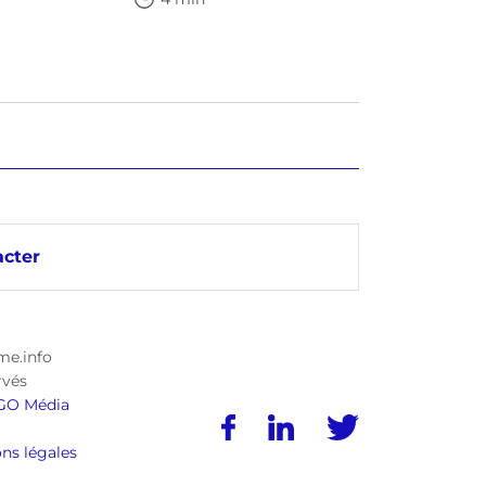
cter
me.info
rvés
GO Média
ns légales