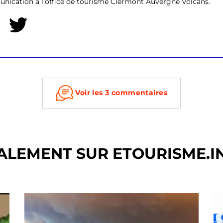
ication à l'office de tourisme Clermont Auvergne Volcans.
Voir les 3 commentaires
ALEMENT SUR ETOURISME.I