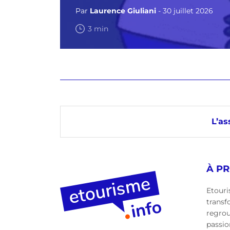
Par
Laurence Giuliani
- 30 juillet 2026
3 min
L’as
À P
Etouri
transf
regro
passio