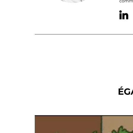
commun
ÉG