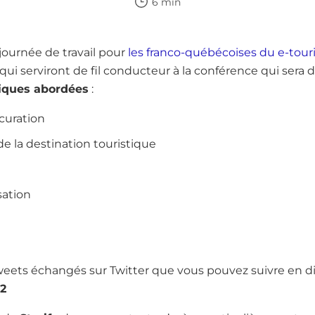
6 min
journée de travail pour
les franco-québécoises du e-tou
ui serviront de fil conducteur à la conférence qui ser
iques abordées
:
 curation
 la destination touristique
sation
weets échangés sur Twitter que vous pouvez suivre en dif
2