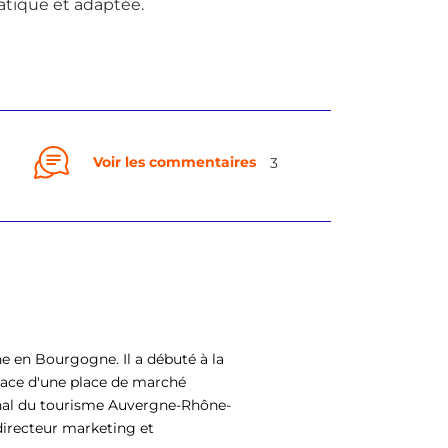
atique et adaptée.
Voir les commentaires
3
ne en Bourgogne. Il a débuté à la
lace d'une place de marché
ional du tourisme Auvergne-Rhône-
directeur marketing et