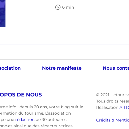
6 min
sociation
Notre manifeste
Nous conta
ROPOS DE NOUS
© 2021 – etouris
Tous droits rése
sme.info : depuis 20 ans, votre blog suit la
Réalisation
ART
ormation du tourisme. L’association
upe une
rédaction
de 30 auteur·es
Crédits & Mentio
nné·es ainsi que des rédacteur·trices