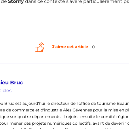
n de
Storify
dans ce contexte s’avère particulièrement pr
J'aime cet article
0
ieu Bruc
ticles
u Bruc est aujourd'hui le directeur de l'office de tourisme Beau
e de commerce et d'industrie Alès Cévennes pour la mise en p
tique sur quatre départements. Il rejoint ensuite le comité rég
pour mener des projets numériques collectifs, avant de devenir 