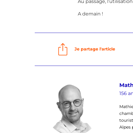
Au passage, l’utilisatio
A demain !
Je partage l'article
Math
156 ar
Mathie
chambr
touris
Alpes 