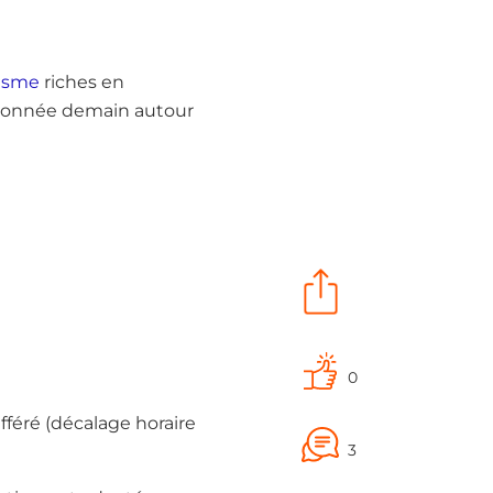
risme
riches en
a donnée demain autour
0
féré (décalage horaire
3