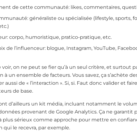
ent de cette communauté: likes, commentaires, questio
munauté: généraliste ou spécialisée (lifestyle, sports, f
etc.)
ceur: corpo, humoristique, pratico-pratique, etc.
ix de l’influenceur: blogue, Instagram, YouTube, Facebo
oir, on ne peut se fier qu’à un seul critère, et surtout pas
à un ensemble de facteurs. Vous savez, ça s’achète des a
ssi de « l’interaction ». Si, si. Faut donc valider et fair
teurs de base.
ont d’ailleurs un kit média, incluant notamment le volume
données provenant de Google Analytics. Ça ne garantit pas
éjà plus sérieux comme approche pour mettre en confian
n qui le recevra, par exemple.