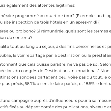
aura également des attentes légitimes:
tinéraire programmé au quart de tour? (Exemple: un blog
u site inspection de trois hôtels en un après-midi?)
rée ou pro bono? Si rémunérée, quels sont les termes e
tion de contenu?
alité tout au long du séjour, à des fins personnelles et p
ublié, le voir repartagé par la destination ou le prestatai
 étonnant que cela puisse paraitre, ne va pas de soi. Sel
ée lors du congrès de Destinations International à Montré
stinations sondées partagent peu, voire pas du tout, le
 plus précis, 58.7% disent le faire parfois, et 18.5% le font
 d’une campagne auprès d’influenceurs pourra se mesure
ctifs fixés au départ: portée des publications, niveau 