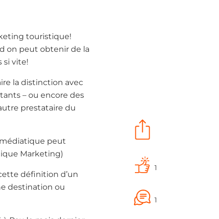
eting touristique!
nd on peut obtenir de la
si vite!
re la distinction avec
itants – ou encore des
 autre prestataire du
n médiatique peut
ique Marketing)
1
cette définition d’un
ne destination ou
1