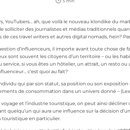
5 min
s, YouTubers… ah, que voilà le nouveau klondike du mark
e solliciter des journalistes et médias traditionnels qua
ès de ces travel writers et autres digital nomads, hein? Pas 
estion d’influenceurs, il importe avant toute chose de fai
ux sont souvent les citoyens d’un territoire – ou les hab
 service, si vous êtes un hôtelier, un attrait, un resto ou
nfluenceur… c’est quoi au fait?
ndividu qui par son statut, sa position ou son expositio
tements de consommation dans un univers donné – (Lex
yage et l’industrie touristique, on peut ainsi décliner 
t quelqu’un qui aura une influence sur la décision d’u
 touristique en particulier.