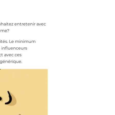
uhaitez entretenir avec
erme?
icités. Le minimum
s influenceurs
ct avec ces
 générique.