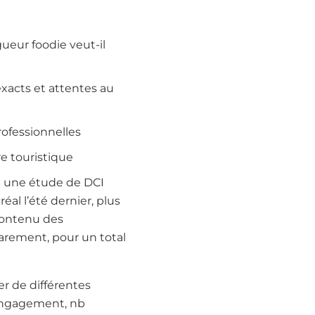
ueur foodie veut-il
xacts et attentes au
rofessionnelles
re touristique
on une étude de DCI
al l’été dernier, plus
 contenu des
 rarement, pour un total
r de différentes
d’engagement, nb