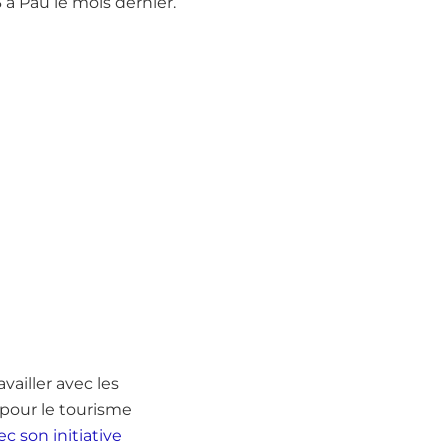
3 à Pau le mois dernier.
vailler avec les
 pour le tourisme
 son initiative