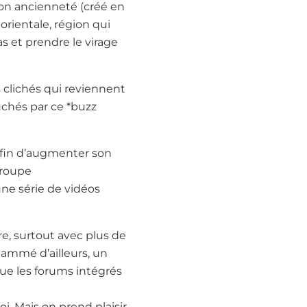
son ancienneté (créé en
orientale, région qui
s et prendre le virage
s clichés qui reviennent
uchés par ce *buzz
 afin d’augmenter son
 groupe
ne série de vidéos
e, surtout avec plus de
pammé d’ailleurs, un
 que les forums intégrés
i. Mais on prend plaisir