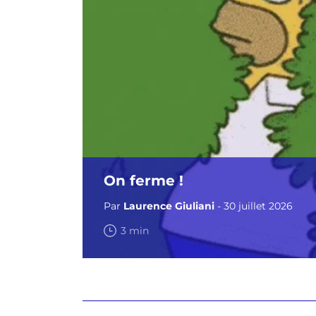
On ferme !
Par
Laurence Giuliani
- 30 juillet 2026
3 min