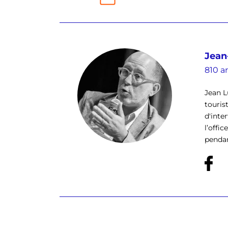
Jean
810 ar
Jean L
touris
d'inte
l’offi
pendan