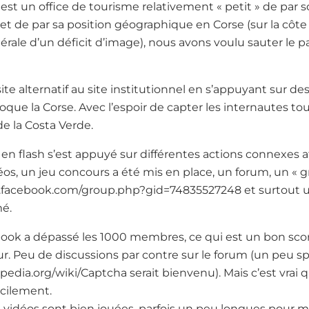
 est un office de tourisme relativement « petit » de par 
et de par sa position géographique en Corse (sur la côte 
rale d’un déficit d’image), nous avons voulu sauter le pa
site alternatif au site institutionnel en s’appuyant sur de
oque la Corse. Avec l’espoir de capter les internautes to
de la Costa Verde.
 en flash s’est appuyé sur différentes actions connexes
vidéos, un jeu concours a été mis en place, un forum, un «
.facebook.com/group.php?gid=74835527248 et surtout u
é.
ook a dépassé les 1000 membres, ce qui est un bon scor
r. Peu de discussions par contre sur le forum (un peu s
kipedia.org/wiki/Captcha serait bienvenu). Mais c’est vrai
icilement.
s vidéos sont bien jouées, parfois un peu longues pour mo