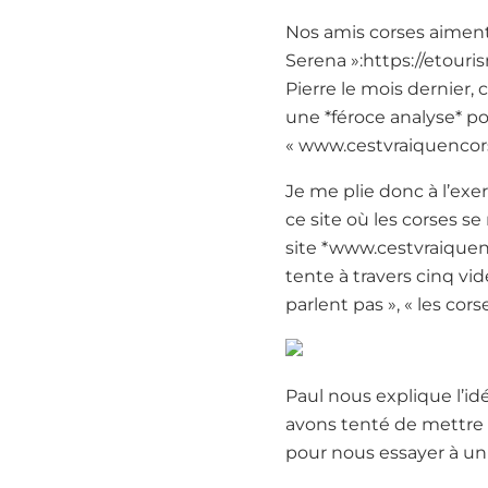
Nos amis corses aiment 
Serena »:https://etouris
Pierre le mois dernier,
une *féroce analyse* po
« www.cestvraiquencor
Je me plie donc à l’exer
ce site où les corses 
site *www.cestvraiqu
tente à travers cinq vid
parlent pas », « les cors
Paul nous explique l’id
avons tenté de mettre 
pour nous essayer à u