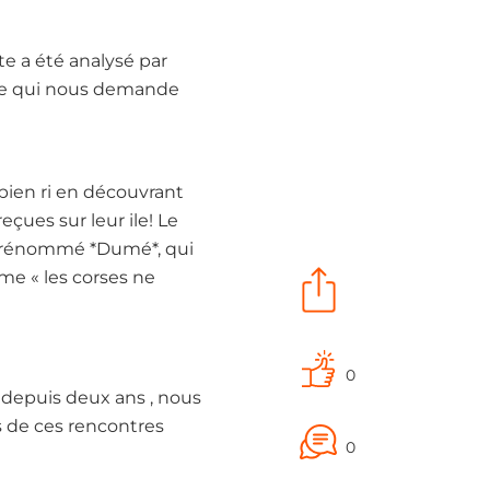
ite a été analysé par
erde qui nous demande
 bien ri en découvrant
ues sur leur ile! Le
prénommé *Dumé*, qui
mme « les corses ne
0
e depuis deux ans , nous
s de ces rencontres
0