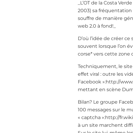
_L’OT de la Costa Verde
2003) sa fréquentation 
souffre de manière géné
web 2.0 à fond!_
D’où l’idée de créer ce 
souvent lorsque l’on év
corse* vers cette zone 
Techniquement, le site
effet viral : outre les 
Facebook »:http://www
mettant en scène Dum
Bilan? Le groupe Faceb
100 messages sur le mu
« captcha »:http://fr.wi
à un site marchent diff
Sur le site lui-même le