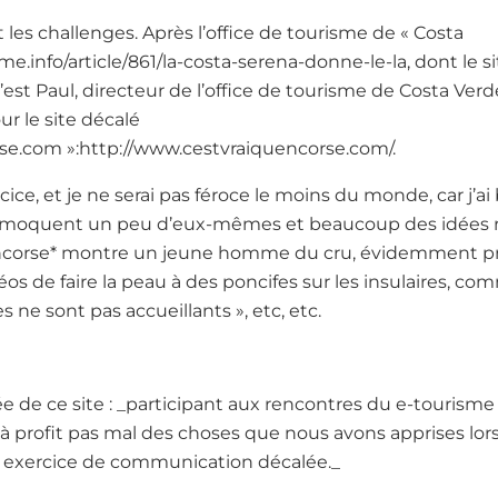
les challenges. Après l’office de tourisme de « Costa
me.info/article/861/la-costa-serena-donne-le-la, dont le s
 c’est Paul, directeur de l’office de tourisme de Costa V
ur le site décalé
se.com »:http://www.cestvraiquencorse.com/.
cice, et je ne serai pas féroce le moins du monde, car j’ai
se moquent un peu d’eux-mêmes et beaucoup des idées reç
encorse* montre un jeune homme du cru, évidemment 
éos de faire la peau à des poncifes sur les insulaires, co
es ne sont pas accueillants », etc, etc.
ée de ce site : _participant aux rencontres du e-tourism
à profit pas mal des choses que nous avons apprises lor
n exercice de communication décalée._