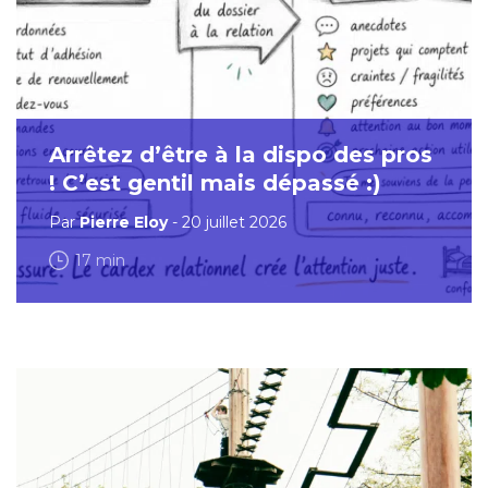
Arrêtez d’être à la dispo des pros
! C’est gentil mais dépassé :)
Par
Pierre Eloy
- 20 juillet 2026
17 min