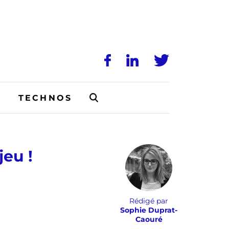
N
TECHNOS
jeu !
Rédigé par
Sophie Duprat-
Caouré