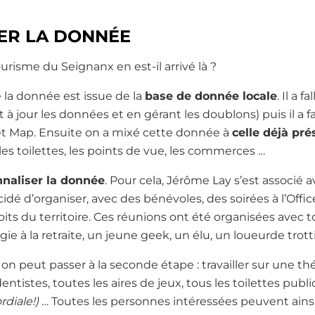
ER LA DONNÉE
risme du Seignanx en est-il arrivé là ?
 la donnée est issue de la
base de donnée locale
. Il a f
à jour les données et en gérant les doublons) puis il a fa
t Map. Ensuite on a mixé cette donnée à
celle déjà pr
les toilettes, les points de vue, les commerces …
naliser la donnée
. Pour cela, Jérôme Lay s’est associé
cidé d’organiser, avec des bénévoles, des soirées à l’Off
its du territoire. Ces réunions ont été organisées avec t
ie à la retraite, un jeune geek, un élu, un loueurde trott
é, on peut passer à la seconde étape : travailler sur une 
entistes, toutes les aires de jeux, tous les toilettes pub
rdiale!)
… Toutes les personnes intéressées peuvent ainsi 