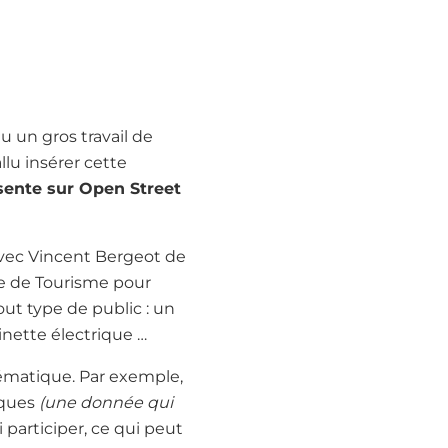
allu un gros travail de
llu insérer cette
ésente sur Open Street
 avec Vincent Bergeot de
ice de Tourisme pour
out type de public : un
inette électrique …
thématique. Par exemple,
liques
(une donnée qui
participer, ce qui peut