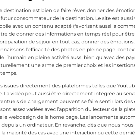
ne destination est bien de faire rêver, donner des émotions
 futur consommateur de la destination. Le site est aussi v
bile avec un contenu adapté (favorisant aussi la commer
tre de donner des informations en temps réel pour être
n préparation de séjour en tout cas, donner des émotions
nnaissons l’efficacité des photos en pleine page, conte
 de l’humain en pleine activité aussi bien qu’avec des pa
urellement une arme de premier choix et les insertions d
s temps.
s issues directement des plateformes telles que Youtub
 La vidéo peut aussi être directement intégrée au serveu
ventuels de chargement peuvent se faire sentir lors des 
 sont assez variées avec l’apparition du lecteur de la pl
ns le webdesign de la home page. Les lancements autom
s depuis un ordinateur. En revanche, dès que nous nous 
 la majorité des cas avec une interaction ou cette derniè