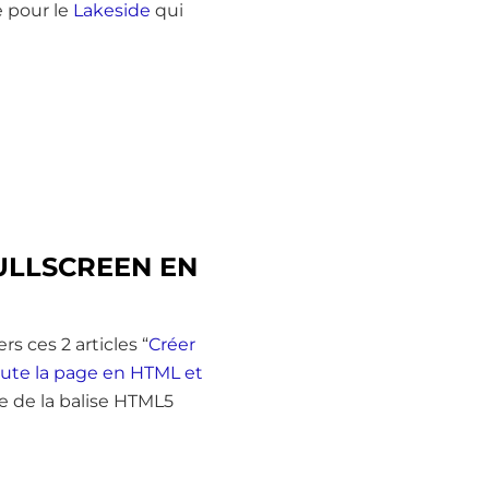
e pour le
Lakeside
qui
ULLSCREEN EN
 ces 2 articles “
Créer
toute la page en HTML et
e de la balise HTML5