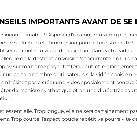
SEILS IMPORTANTS AVANT DE SE 
ble incontournable ! Disposer d’un contenu vidéo pertin
me de séduction et d’immersion pour le touristonaute !
tiliser un contenu vidéo déjà existant dans votre vidéo
ollègue de la destination voisine/concurrente en lui dis
toplay sur ma home page”
flattera peut-être grandement
ir un certain nombre d’utilisateurs si la vidéo choisie n’
ors n’hésitez pas à créer une vidéo spécialement conçue à
efléter de manière synthétique et en une durée très courte
tion.
est essentielle. Trop longue, elle ne sera certainement p
ens. Trop courte, l’aspect boucle répétitive pourra vite d