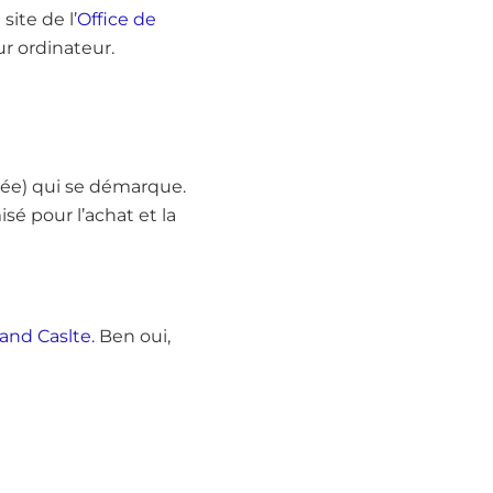
site de l’
Office de
r ordinateur.
née) qui se démarque.
sé pour l’achat et la
nd Caslte.
Ben oui,