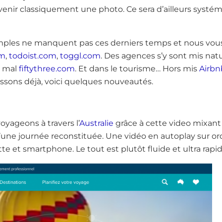
nir classiquement une photo. Ce sera d’ailleurs systé
mples ne manquent pas ces derniers temps et nous vous 
om
,
todoist.com
,
toggl.com
. Des agences s’y sont mis nat
s mal
fiftythree.com
. Et dans le tourisme… Hors mis
Airbn
sons déjà, voici quelques nouveautés.
oyageons à travers l’
Australie
grâce à cette video mixant
d’une journée reconstituée. Une vidéo en autoplay sur or
tte et smartphone. Le tout est plutôt fluide et ultra rap