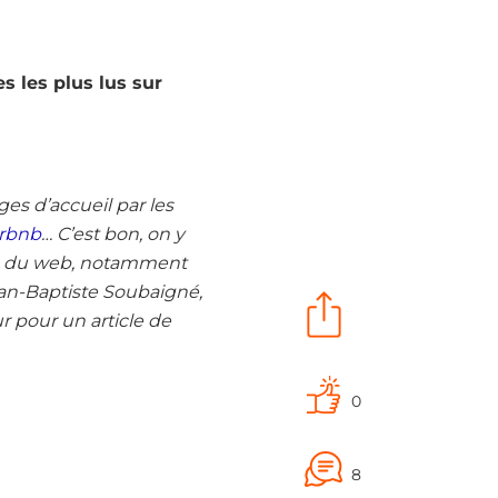
s les plus lus sur
ges d’accueil par les
irbnb
… C’est bon, on y
lon du web, notamment
ean-Baptiste Soubaigné,
ur pour un article de
0
8