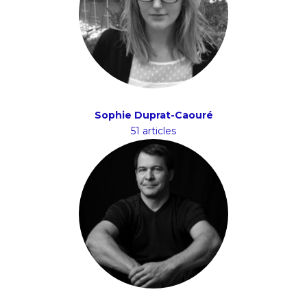
Sophie Duprat-Caouré
51 articles