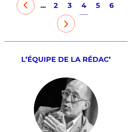
…
2
3
4
5
6
L’ÉQUIPE DE LA RÉDAC’