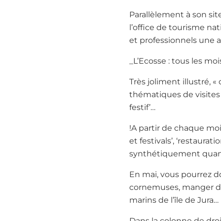
Parallèlement à son sit
l’office de tourisme na
et professionnels une a
_L’Ecosse : tous les mo
Très joliment illustré, 
thématiques de visites p
festif’…
!
A partir de chaque mois
et festivals’, ‘restaurati
synthétiquement quant 
En mai, vous pourrez d
cornemuses, manger du 
marins de l’île de Jura…
Dans la colonne de dro