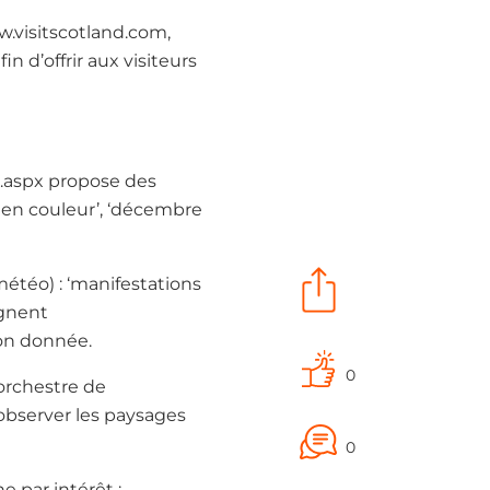
w.visitscotland.com,
n d’offrir aux visiteurs
lt.aspx propose des
e en couleur’, ‘décembre
météo) : ‘manifestations
eignent
son donnée.
0
orchestre de
observer les paysages
0
 par intérêt :