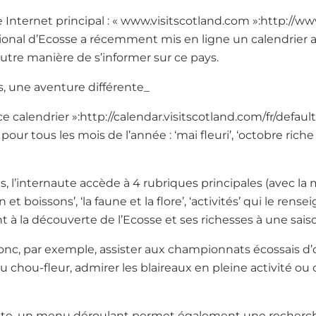
e Internet principal : « www.visitscotland.com »:http://ww
tional d’Ecosse a récemment mis en ligne un calendrier afi
utre manière de s’informer sur ce pays.
is, une aventure différente_
« ce calendrier »:http://calendar.visitscotland.com/fr/defau
our tous les mois de l’année : ‘mai fleuri’, ‘octobre rich
, l’internaute accède à 4 rubriques principales (avec la 
on et boissons’, ‘la faune et la flore’, ‘activités’ qui le rens
à la découverte de l’Ecosse et ses richesses à une sai
onc, par exemple, assister aux championnats écossais d’
chou-fleur, admirer les blaireaux en pleine activité ou 
ite, un menu déroulant permet également une recherche