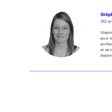
Stép
182 ar
Stépha
pour l
profes
et de 
Belamb