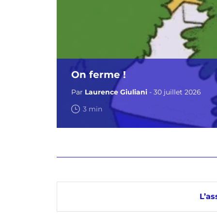
On ferme !
Par
Laurence Giuliani
- 30 juillet 2026
3 min
L’as