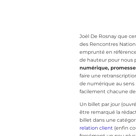
Joël De Rosnay que cert
des Rencontres Nationa
emprunté en référence 
de hauteur pour nous pr
numérique, promesses 
faire une retranscripti
de numérique au sens l
facilement chacune de
Un billet par jour (ouvr
être remarqué la rédac
billet dans une catégori
relation client
(enfin cou
forcément un peu plus 