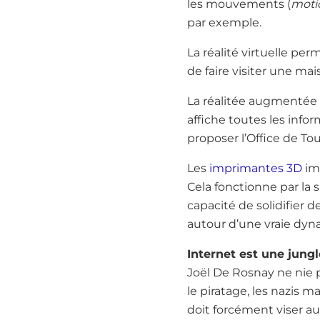
les mouvements (
moti
par exemple.
La réalité virtuelle pe
de faire visiter une mai
La réalitée augmentée r
affiche toutes les inf
proposer l’Office de To
Les
imprimantes 3D
im
Cela fonctionne par la s
capacité de solidifier d
autour d’une vraie dyn
Internet est une jungle
Joël De Rosnay ne nie 
le piratage, les nazis m
doit forcément viser au