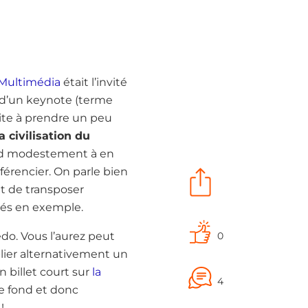
Multimédia
était l’invité
s d’un keynote (terme
ite à prendre un peu
la civilisation du
end modestement à en
férencier. On parle bien
t de transposer
tés en exemple.
0
rédo. Vous l’aurez peut
lier alternativement un
n billet court sur
la
4
 de fond et donc
!