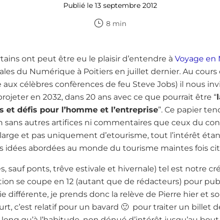
Publié le 13 septembre 2012
8 min
ains ont peut être eu le plaisir d’entendre à
Voyage en 
les du Numérique à Poitiers en juillet dernier. Au cour
aux célèbres confèrences de feu Steve Jobs) il nous inv
ojeter en 2032, dans 20 ans avec ce que pourrait être “
et défis pour l’homme et l’entreprise
”. Ce papier t
on sans autres artifices ni commentaires que ceux du con
arge et pas uniquement d’etourisme, tout l’intérêt étan
s idées abordées au monde du tourisme maintes fois ci
és, sauf ponts, trêve estivale et hivernale) tel est notre c
tion se coupe en 12 (autant que de rédacteurs) pour pub
e différente, je prends donc la relève de Pierre hier et so
rt, c’est relatif pour un bavard 🙂 pour traiter un billet
long qu’à l’habitude, non dénué d’intérêt jusqu’au bout 