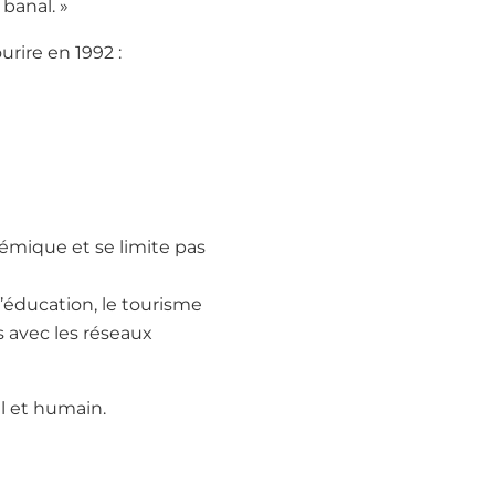
 banal. »
urire en 1992 :
émique et se limite pas
 l’éducation, le tourisme
 avec les réseaux
al et humain.