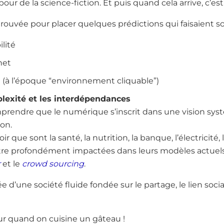
our de la science-fiction. Et puis quand cela arrive, c’est
trouvée pour placer quelques prédictions qui faisaient so
ilité
net
 (à l’époque “environnement cliquable”)
plexité et les interdépendances
mprendre que le numérique s’inscrit dans une vision syst
ion.
 que sont la santé, la nutrition, la banque, l’électricité,
tre profondément impactées dans leurs modèles actuels
r
et le
crowd sourcing
.
 d’une société fluide fondée sur le partage, le lien soci
r quand on cuisine un gâteau !