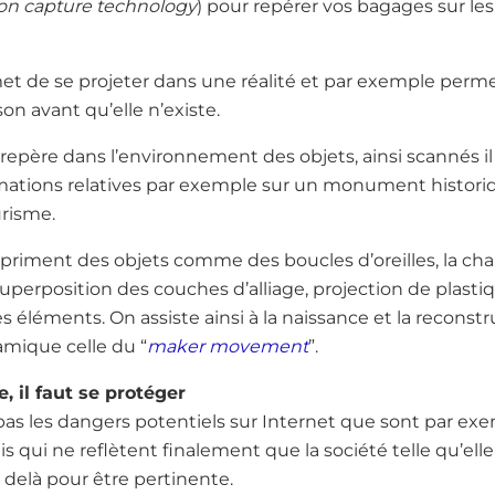
on capture technology
) pour repérer vos bagages sur les
rmet de se projeter dans une réalité et par exemple perme
son avant qu’elle n’existe.
epère dans l’environnement des objets, ainsi scannés il
ormations relatives par exemple sur un monument histor
urisme.
priment des objets comme des boucles d’oreilles, la ch
uperposition des couches d’alliage, projection de plastiq
es éléments. On assiste ainsi à la naissance et la reconst
amique celle du “
maker movement
”.
, il faut se protéger
pas les dangers potentiels sur Internet que sont par exe
ais qui ne reflètent finalement que la société telle qu’ell
 delà pour être pertinente.