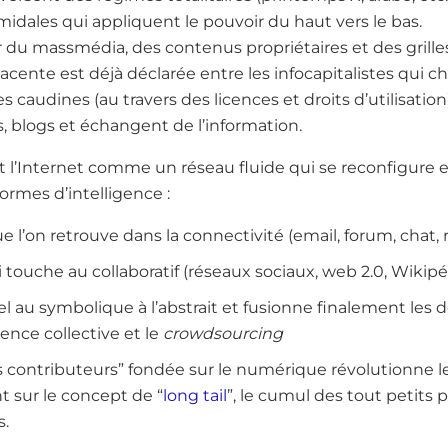
midales qui appliquent le pouvoir du haut vers le bas.
r du massmédia, des contenus propriétaires et des grilles
jacente est déjà déclarée entre les infocapitalistes qui c
s caudines (au travers des licences et droits d’utilisation
s, blogs et échangent de l’information.
et l’Internet comme un réseau fluide qui se reconfigur
ormes d’intelligence :
ue l’on retrouve dans la connectivité (email, forum, chat, 
ouche au collaboratif (réseaux sociaux, web 2.0, Wikipédi
pel au symbolique à l’abstrait et fusionne finalement le
gence collective et le
crowdsourcing
s contributeurs” fondée sur le numérique révolutionne l
 sur le concept de “
long tail
”, le cumul des tout petits 
s.