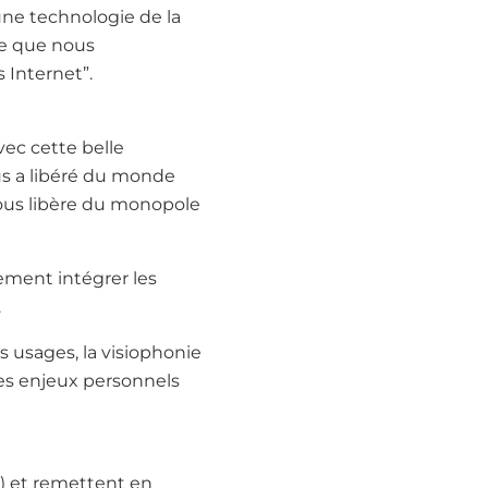
une technologie de la
me que nous
 Internet”.
vec cette belle
us a libéré du monde
 nous libère du monopole
vement intégrer les
.
 usages, la visiophonie
des enjeux personnels
.) et remettent en