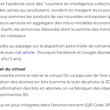
t Facebook sont des “courtiers en intelligence collective
des usines qui produisent, vendent et margent leurs pro
nous sommes les produits de ces nouvelles entreprises q
 de leurs services en aggrégant des micro-modèles écono
oogle Earth, les annonces Adwords) dont la somme des mic
es colossaux.
es au passage sur la disparition potentielle de certains 
lèle avec
cet article
: Pourquoi Facebook et Google devraie
’ici 5 ans)
et du virtuel
ntarité entre le réel et le virtuel. On va basculer de l’ère
rmation des atomes en bits (comme le scan de photo, la 3D)
transformation des bits en atomes, on va fabriquer des obj
mprimantes 3D.
us en plus intégrées dans l’environnement (QR Code, RF