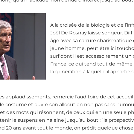
A la croisée de la biologie et de l’i
Joël De Rosnay laisse songeur. Diffi
âge avec sa carrure charismatique 
jeune homme, peut être ici toucho
surf dont il est accessoirement un
France, ce qui tend tout de même 
la génération à laquelle il appartien
les applaudissements, remercie l’auditoire de cet accuei
 costume et ouvre son allocution non pas sans humour n
 et des mots qui résonnent, de ceux qui en une seule ph
 tenir le suspens en haleine jusqu’au bout : “la prospectiv
uand 20 ans avant tout le monde, on prédit quelque chose