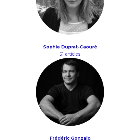
Sophie Duprat-Caouré
51 articles
Frédéric Gonzalo