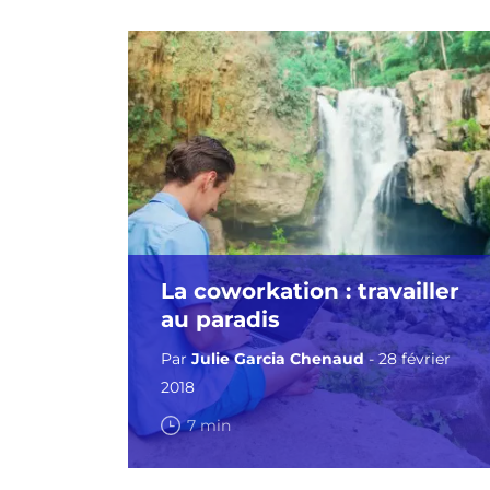
La coworkation : travailler
au paradis
Par
Julie Garcia Chenaud
- 28 février
2018
7 min