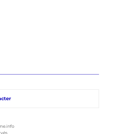
cter
me.info
rvés