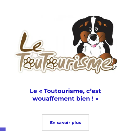
Le « Toutourisme, c’est
wouaffement bien ! »
En savoir plus