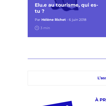
Elu.e au tourisme, qui es-
tu ?
Par
Hélène Richet
- 6 juin 2018
3 min
L’as
À P