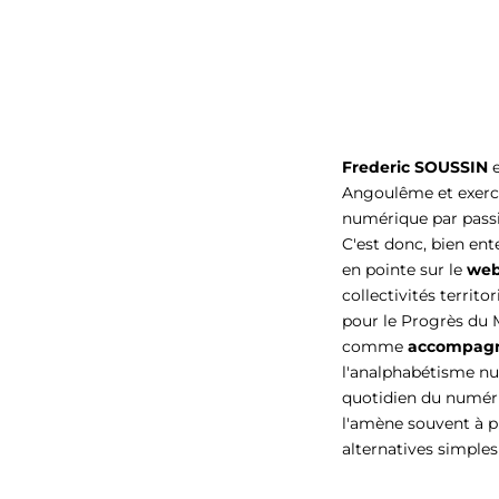
Frederic SOUSSIN
e
Angoulême et exerce
numérique par passio
C'est donc, bien ent
en pointe sur le
web
collectivités territ
pour le Progrès d
comme
accompagna
l'analphabétisme n
quotidien du numériq
l'amène souvent à p
alternatives simples