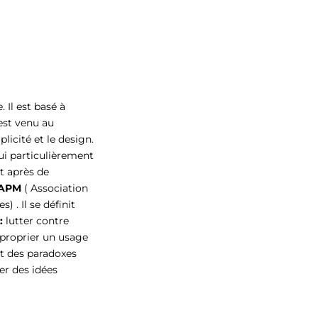
 Il est basé à
est venu au
licité et le design.
hui particulièrement
ent après de
APM
(
Association
 . Il se définit
:
lutter contre
pproprier un usage
ût des paradoxes
er des idées