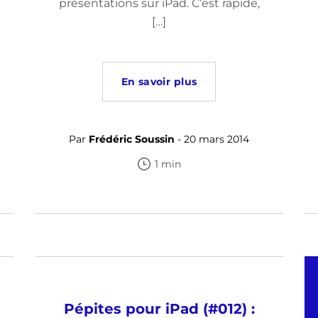
présentations sur iPad. C’est rapide,
[…]
En savoir plus
Par
Frédéric Soussin
- 20 mars 2014
1 min
Pépites pour iPad (#012) :