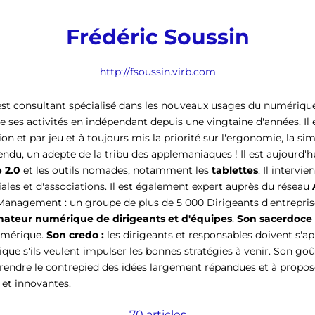
Frédéric Soussin
http://fsoussin.virb.com
st consultant spécialisé dans les nouveaux usages du numérique.
 ses activités en indépendant depuis une vingtaine d'années. Il 
n et par jeu et à toujours mis la priorité sur l'ergonomie, la simp
endu, un adepte de la tribu des applemaniaques ! Il est aujourd'
 2.0
et les outils nomades, notamment les
tablettes
. Il intervi
oriales et d'associations. Il est également expert auprès du réseau
u Management
: un groupe de plus de 5 000 Dirigeants d'entreprises)
teur numérique de dirigeants et d'équipes
.
Son sacerdoce 
umérique.
Son credo :
les dirigeants et responsables doivent s'a
ue s'ils veulent impulser les bonnes stratégies à venir. Son go
rendre le contrepied des idées largement répandues et à propos
 et innovantes.
70 articles