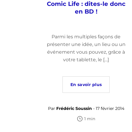
Comic Life : dites-le donc
en BD !
Parmi les multiples façons de
présenter une idée, un lieu ou un
événement vous pouvez, grâce à
votre tablette, le […]
En savoir plus
Par
Frédéric Soussin
- 17 février 2014
1 min