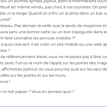
u un journal) sympa, joyeux, plein d’informations touris
istribué (et même vendu, pas cher) à vos touristes. On pr
sable, ni la neige. Quand on a fini, on le jette dans un bac ve
curité*
e réseau. Pas demain la veille que la rando de moyenne 
quera sans une bonne carte ou un bon topoguide dans le
 faire connaître les services mobiles ?*
 quoi cela sert-il de créer un site mobile ou une web app
iste ?
 référencement élevé, vous ne réussirez pas à faire con
ts (avec l’url ou le nom de l’appli) sur les portes des mag
e, affichettes partout où vous pourrez, pub sur les sacs 
llés sur les portes et sur les murs…
ence !
r or not papier ? Vous en pensez quoi ?