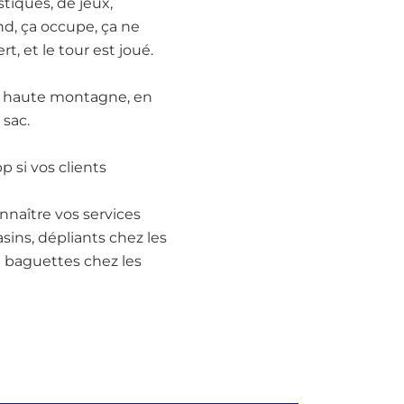
tiques, de jeux,
end, ça occupe, ça ne
rt, et le tour est joué.
et haute montagne, en
 sac.
 si vos clients
naître vos services
asins, dépliants chez les
de baguettes chez les