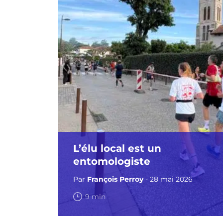
L’élu local est un
entomologiste
Par
François Perroy
- 28 mai 2026
9 min