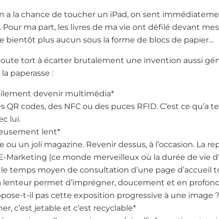
 a la chance de toucher un iPad, on sent immédiatemen
Pour ma part, les livres de ma vie ont défilé devant mes 
re bientôt plus aucun sous la forme de blocs de papier…
doute tort à écarter brutalement une invention aussi génia
 la paperasse :
acilement devenir multimédia*
r des QR codes, des NFC ou des puces RFID. C’est ce qu’a 
c lui.
tueusement lent*
 ou un joli magazine. Revenir dessus, à l’occasion. La repre
E-Marketing (ce monde merveilleux où la durée de vie d
ù le temps moyen de consultation d’une page d’accueil
 la lenteur permet d’imprégner, doucement et en profond
pose-t-il pas cette exposition progressive à une image 
er, c’est jetable et c’est recyclable*