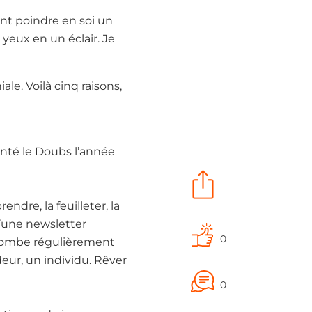
t poindre en soi un
yeux en un éclair. Je
le. Voilà cinq raisons,
tenté le Doubs l’année
ndre, la feuilleter, la
’une newsletter
0
 tombe régulièrement
eur, un individu. Rêver
?
0