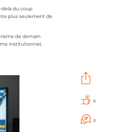
u-delà du coup
tente plus seulement de
ourisme de demain
sme institutionnel,
9
0