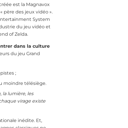
 créée est la Magnavox
« père des jeux vidéo ».
 Entertainment System
dustrie du jeu vidéo et
nd of Zelda.
ntrer dans la culture
peurs du jeu Grand
pistes ;
au moindre télésiège.
 la lumière, les
chaque virage existe
tionale inédite. Et,
pagnes classiques ne