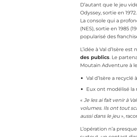
D’autant que le jeu vid
Odyssey, sortie en 1972
La console qui a profo
(NES), sortie en 1985 (
popularisé des franch
L’idée à Val d’Isère es
des publics
. Le parten
Moutain Adventure à leu
Val d’Isère a recyclé
Eux ont modélisé la 
«
Je les ai fait venir à 
volumes. Ils ont tout s
aussi dans le jeu
», raco
L’opération n’a presque r
surtout, un contact di