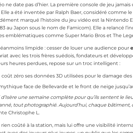
éo ne date pas d’hier. La première console de jeu jamais
. Elle a été inventée par Ralph Baer, considéré comme le 
ndément marqué l’histoire du jeu vidéo est la Nintendo
1983 au Japon sous le nom de Famicom). Elle a relancé l’in
ises emblématiques comme Super Mario Bros et The Lege
t néanmoins limpide : cesser de louer une audience pour
e
ariat avec les trois frères suédois, fondateurs et dévelop
rs heures perdues, repose sur un troc intelligent :
 à coût zéro ses données 3D utilisées pour le damage des 
mythique face de Bellevarde et le front de neige jusqu’
Val d’Isère une semaine complète pour qu’ils sentent le lieu,
canné, tout photographié. Aujourd’hui, chaque bâtiment, 
nte Christophe L.
ien coûté à la station, mais lui offre une visibilité interna
rect avec des joueurs plus jeunes, un public que les cam