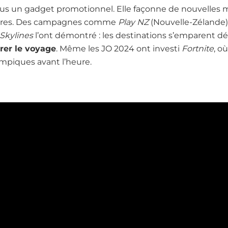
plus un gadget promotionnel. Elle façonne de nouvelles 
itoires. Des campagnes comme
Play NZ
(Nouvelle-Zélande) 
: Skylines
l’ont démontré : les destinations s’emparent d
irer le voyage
. Même les JO 2024 ont investi
Fortnite
, o
lympiques avant l’heure.