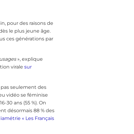
n, pour des raisons de
dès le plus jeune âge.
us ces générations par
 usages
», explique
tion virale
sur
nt pas seulement des
eu vidéo se féminise
6-30 ans (55 %). On
tent désormais 88 % des
amétrie « Les Français