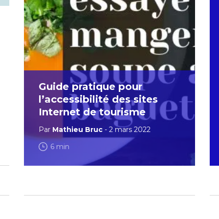
Guide pratique pour
l’accessibilité des sites
Internet de tourisme
Par
Mathieu Bruc
- 2 mars 2022
6 min