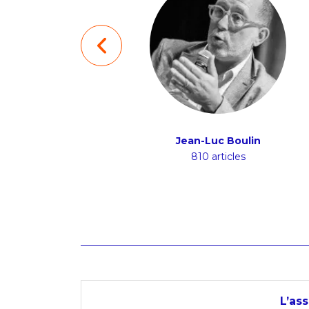
Brice Duthion
Jean-Luc Boulin
48 articles
810 articles
L’as