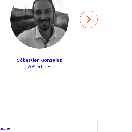
Sébastien Gonzalez
Mathieu Bruc
209 articles
156 articles
acter